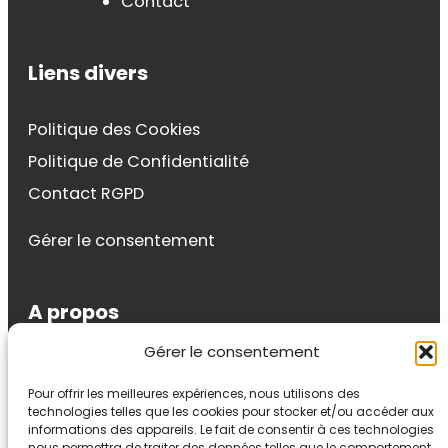
Contact
Liens divers
Politique des Cookies
Politique de Confidentialité
Contact RGPD
Gérer le consentement
A propos
Gérer le consentement
Sylvie Riondel
Pour offrir les meilleures expériences, nous utilisons des
Auteur, formatrice, conférencière et coach.
technologies telles que les cookies pour stocker et/ou accéder aux
Auteur du livre « Affirmez-vous en douceur »
informations des appareils. Le fait de consentir à ces technologies
nous permettra de traiter des données telles que le comportement