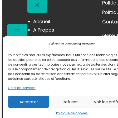
Politi
Politi
Accueil
Conta
A Propos
Gérer 
Mes Prestations
Gérer le consentement
Blog
Contact
Pour offrir les meilleures expériences, nous utilisons des technologies 
les cookies pour stocker et/ou accéder aux informations des appareils
de consentir à ces technologies nous permettra de traiter des donnée
que le comportement de navigation ou les ID uniques sur ce site. Le f
pas consentir ou de retirer son consentement peut avoir un effet néga
certaines caractéristiques et fonctions.
Gérer les services
Accepter
Refuser
Voir les pré
Politique de cookies