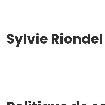
Aller
au
contenu
Sylvie Riondel