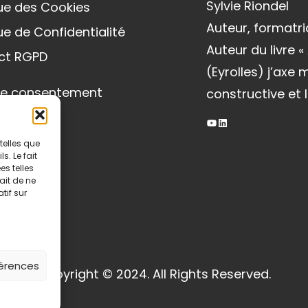
Sylvie Riondel
que des Cookies
Auteur, formatri
que de Confidentialité
Auteur du livre 
ct RGPD
(Eyrolles) j’axe
le consentement
constructive et l
YouTube
LinkedIn
telles que
. Le fait
s telles
ait de ne
tif sur
férences
Copyright © 2024. All Rights Reserved.