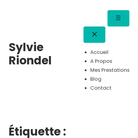
Aller
au
contenu
Sylvie
Accueil
Riondel
A Propos
Mes Prestations
Blog
Contact
Étiquette :