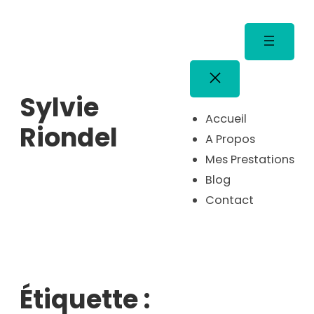
Aller
au
contenu
Sylvie
Accueil
Riondel
A Propos
Mes Prestations
Blog
Contact
Étiquette :