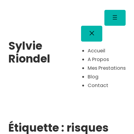
Aller
au
contenu
Sylvie
Accueil
Riondel
A Propos
Mes Prestations
Blog
Contact
Étiquette :
risques