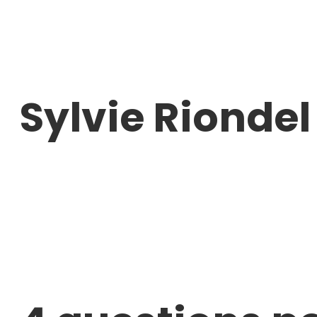
Aller
au
contenu
Sylvie Riondel