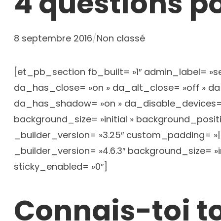
4 questions p
8 septembre 2016
/
Non classé
[et_pb_section fb_built= »1″ admin_label= »se
da_has_close= »on » da_alt_close= »off » da
da_has_shadow= »on » da_disable_devices= »o
background_size= »initial » background_posi
_builder_version= »3.25″ custom_padding= »|
_builder_version= »4.6.3″ background_size= »
sticky_enabled= »0″]
Connais-toi 