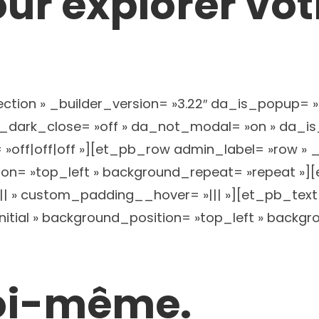
our explorer vo
ction » _builder_version= »3.22″ da_is_popup= »o
_dark_close= »off » da_not_modal= »on » da_is_s
ff|off|off »][et_pb_row admin_label= »row » _b
tion= »top_left » background_repeat= »repeat »
|| » custom_padding__hover= »||| »][et_pb_text
initial » background_position= »top_left » back
toi-même.