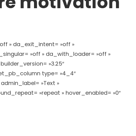
tre motivation
ff » da_exit_intent= »off »
ingular= »off » da_with_loader= »off »
uilder_version= »3.25″
][et_pb_column type= »4_4″
 admin_label= »Text »
ground_repeat= »repeat » hover_enabled= »0″