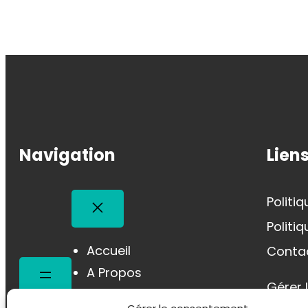
Navigation
Liens
Politi
Politi
Accueil
Conta
A Propos
Gérer 
Mes Prestations