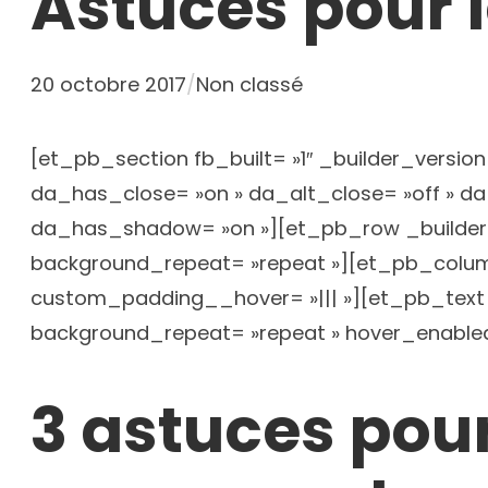
Astuces pour l
20 octobre 2017
/
Non classé
[et_pb_section fb_built= »1″ _builder_version
da_has_close= »on » da_alt_close= »off » da
da_has_shadow= »on »][et_pb_row _builder_ve
background_repeat= »repeat »][et_pb_column
custom_padding__hover= »||| »][et_pb_text _b
background_repeat= »repeat » hover_enabled
3 astuces pour