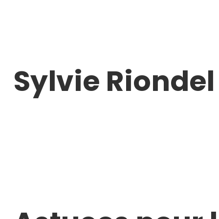
Aller
au
contenu
Sylvie Riondel