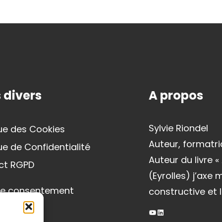
 divers
A propos
Sylvie Riondel
que des Cookies
Auteur, formatri
que de Confidentialité
Auteur du livre 
ct RGPD
(Eyrolles) j’axe
le consentement
constructive et l
YouTube
LinkedIn