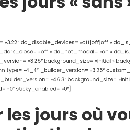
es jours « sans 
= »3.22″ da_disable_devices= »off|off|off » da_is
_dark_close= »off » da_not_modal= »on » da_is_s
rsion= »3.25″ background_size= »initial » back
 type= »4_4″ _builder_version= »3.25″ custom_p
uilder_version= »4.6.3″ background_size= »initi
= »0″ sticky_enabled= »0″]
 les jours où vo