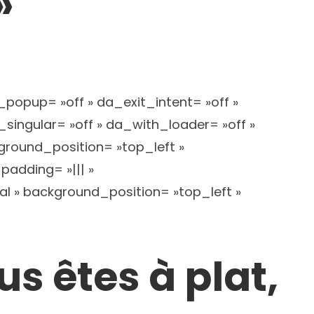
»
_popup= »off » da_exit_intent= »off »
ingular= »off » da_with_loader= »off »
ground_position= »top_left »
adding= »||| »
al » background_position= »top_left »
us êtes à plat,