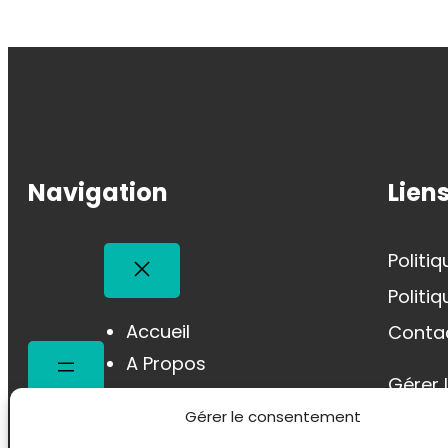
Navigation
Liens
Politi
Politi
Accueil
Conta
A Propos
Gérer 
Mes Prestations
Gérer le consentement
Blog