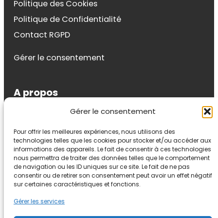
Politique des Cookies
Politique de Confidentialité
Contact RGPD
Gérer le consentement
A propos
Gérer le consentement
Sylvie Riondel
Pour offrir les meilleures expériences, nous utilisons des
Auteur, formatrice, conférencière et coach.
technologies telles que les cookies pour stocker et/ou accéder aux
Auteur du livre « Affirmez-vous en douceur »
informations des appareils. Le fait de consentir à ces technologies
nous permettra de traiter des données telles que le comportement
(Eyrolles) j’axe mon travail sur la
de navigation ou les ID uniques sur ce site. Le fait de ne pas
communication constructive et les relations
consentir ou de retirer son consentement peut avoir un effet négatif
sur certaines caractéristiques et fonctions.
positives.
Gérer les services
YouTube
LinkedIn