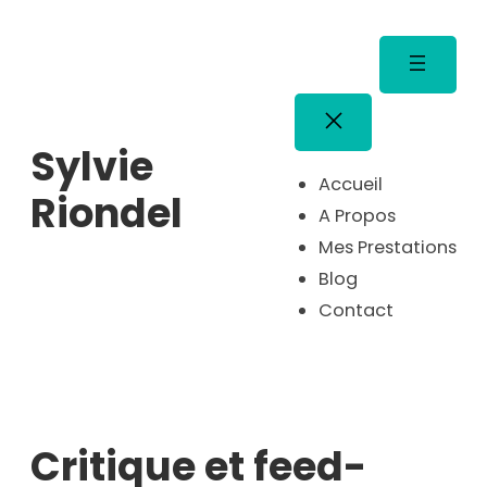
Aller
au
contenu
Sylvie
Accueil
Riondel
A Propos
Mes Prestations
Blog
Contact
Critique et feed-