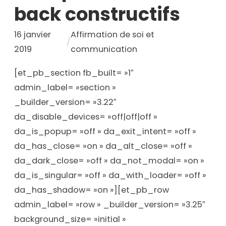
back constructifs
16 janvier
Affirmation de soi et
/
2019
communication
[et_pb_section fb_built= »1″
admin_label= »section »
_builder_version= »3.22″
da_disable_devices= »off|off|off »
da_is_popup= »off » da_exit_intent= »off »
da_has_close= »on » da_alt_close= »off »
da_dark_close= »off » da_not_modal= »on »
da_is_singular= »off » da_with_loader= »off »
da_has_shadow= »on »][et_pb_row
admin_label= »row » _builder_version= »3.25″
background_size= »initial »