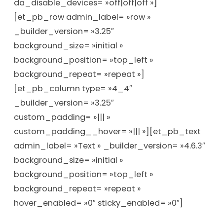
da_disable_devices= »off|off|off »]
[et_pb_row admin_label= »row »
_builder_version= »3.25″
background_size= »initial »
background_position= »top_left »
background_repeat= »repeat »]
[et_pb_column type= »4_4″
_builder_version= »3.25″
custom_padding= »||| »
custom_padding__hover= »||| »][et_pb_text
admin_label= »Text » _builder_version= »4.6.3″
background_size= »initial »
background_position= »top_left »
background_repeat= »repeat »
hover_enabled= »0″ sticky_enabled= »0″]