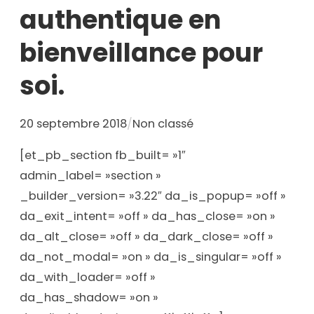
authentique en
bienveillance pour
soi.
20 septembre 2018
/
Non classé
[et_pb_section fb_built= »1″
admin_label= »section »
_builder_version= »3.22″ da_is_popup= »off »
da_exit_intent= »off » da_has_close= »on »
da_alt_close= »off » da_dark_close= »off »
da_not_modal= »on » da_is_singular= »off »
da_with_loader= »off »
da_has_shadow= »on »