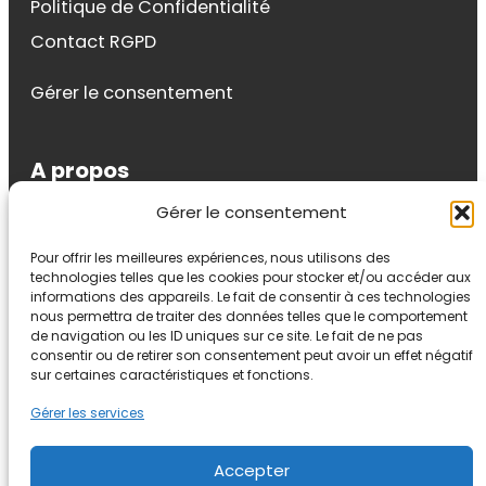
Politique de Confidentialité
Contact RGPD
Gérer le consentement
A propos
Gérer le consentement
Sylvie Riondel
Pour offrir les meilleures expériences, nous utilisons des
Auteur, formatrice, conférencière et coach.
technologies telles que les cookies pour stocker et/ou accéder aux
Auteur du livre « Affirmez-vous en douceur »
informations des appareils. Le fait de consentir à ces technologies
nous permettra de traiter des données telles que le comportement
(Eyrolles) j’axe mon travail sur la
de navigation ou les ID uniques sur ce site. Le fait de ne pas
communication constructive et les relations
consentir ou de retirer son consentement peut avoir un effet négatif
sur certaines caractéristiques et fonctions.
positives.
Gérer les services
YouTube
LinkedIn
Accepter