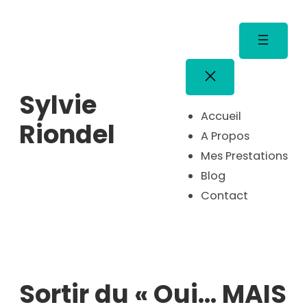
Aller
au
contenu
Sylvie
Accueil
Riondel
A Propos
Mes Prestations
Blog
Contact
Sortir du « Oui… MAIS