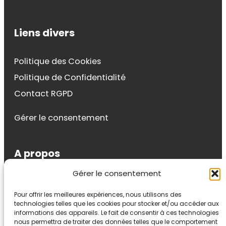
Liens divers
Politique des Cookies
Politique de Confidentialité
Contact RGPD
Gérer le consentement
A propos
Gérer le consentement
Sylvie Riondel
Pour offrir les meilleures expériences, nous utilisons des
Auteur, formatrice, conférencière et coach.
technologies telles que les cookies pour stocker et/ou accéder aux
Auteur du livre « Affirmez-vous en douceur »
informations des appareils. Le fait de consentir à ces technologies
nous permettra de traiter des données telles que le comportement
(Eyrolles) j’axe mon travail sur la