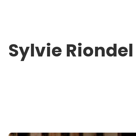
Aller
au
contenu
Sylvie Riondel