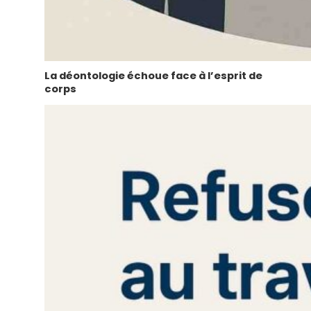
La déontologie échoue face à l’esprit de
corps